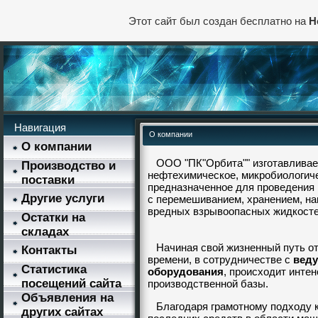
Этот сайт был создан бесплатно на
H
Навигация
О компании
О компании
ООО "ПК"Орбита"" изготавливает
Производство и
нефтехимическое, микробиологиче
поставки
предназначенное для проведения
Другие услуги
с перемешиванием, хранением, на
вредных взрывоопасных жидкостей
Остатки на
складах
Начиная свой жизненный путь от
Контакты
времени, в сотрудничестве с
веду
Статистика
оборудования
, происходит инте
посещений сайта
производственной базы.
Объявления на
Благодаря грамотному подходу к
других сайтах